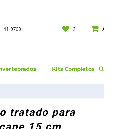
0
0
 4141-0700
Invertebrados
Kits Completos
o tratado para
cape 15 cm