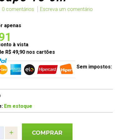
0 comentários
Escreva um comentário
r apenas
,91
nto à vista
de R$ 49,90 nos cartões
Sem impostos:
o
e:
Em estoque
COMPRAR