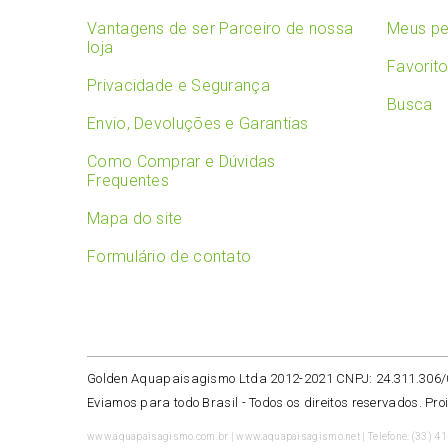
Vantagens de ser Parceiro de nossa
Meus pe
loja
Favorit
Privacidade e Segurança
Busca
Envio, Devoluções e Garantias
Como Comprar e Dúvidas
Frequentes
Mapa do site
Formulário de contato
Golden Aquapaisagismo Ltda 2012-2021 CNPJ: 24.311.306
Eviamos para todo Brasil -
Todos os direitos reservados. Pro
www.aquapaisagismo.com.br | www.aquapaisagismo.net | Telefone: (33) 4