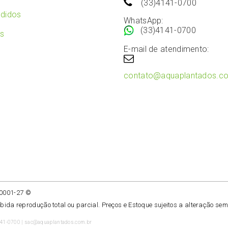
(33)4141-0700
didos
WhatsApp:
(33)4141-0700
os
E-mail de atendimento:
contato@aquaplantados.c
/0001-27 ©
ibida reprodução total ou parcial. Preços e Estoque sujeitos a alteração sem
141-0700 | sac@aquaplantados.com.br