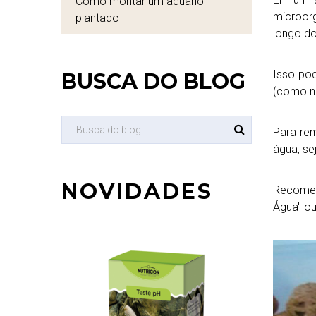
Como montar um aquário
microor
plantado
longo d
Isso pod
BUSCA DO BLOG
(como nit
Para rem
água, se
NOVIDADES
Recomend
Água" ou