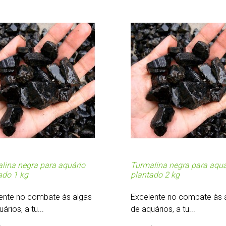
lina negra para aquário
Turmalina negra para aquá
ado 1 kg
plantado 2 kg
ente no combate às algas
Excelente no combate às 
ários, a tu...
de aquários, a tu...