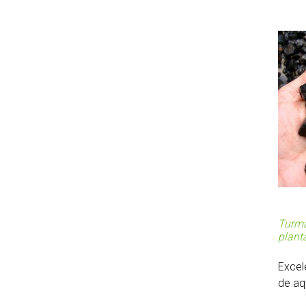
Turma
plant
Excel
de aqu