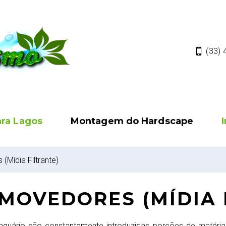
(33)
ara Lagos
Montagem do Hardscape
Mídia Filtrante)
MOVEDORES (MÍDIA 
uário são constantemente introduzidas porções de matéria or