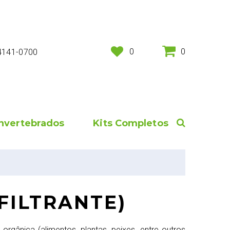
0
0
 4141-0700
Invertebrados
Kits Completos
FILTRANTE)
gânica (alimentos, plantas, peixes, entre outros