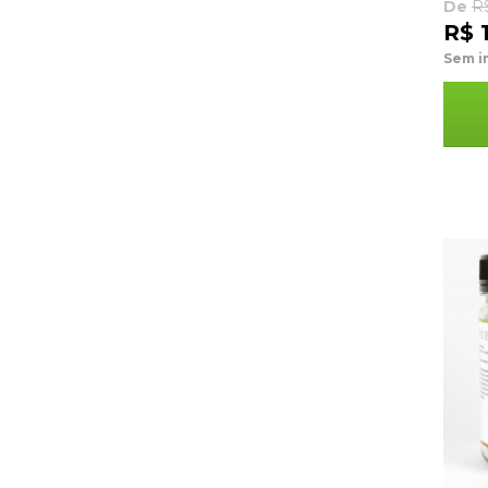
De
R
R$ 1
Sem i