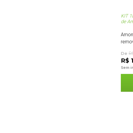
KIT 
de A
Amonc
remov
De
R
R$ 
Sem i