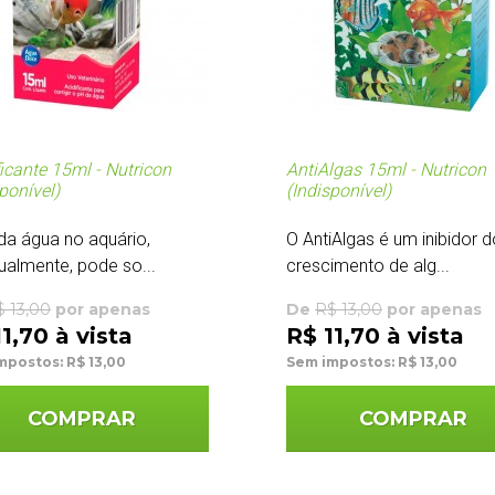
ficante 15ml - Nutricon
AntiAlgas 15ml - Nutricon
ponível)
(Indisponível)
da água no aquário,
O AntiAlgas é um inibidor d
ualmente, pode so...
crescimento de alg...
$ 13,00
por apenas
De
R$ 13,00
por apenas
1,70 à vista
R$ 11,70 à vista
mpostos: R$ 13,00
Sem impostos: R$ 13,00
COMPRAR
COMPRAR