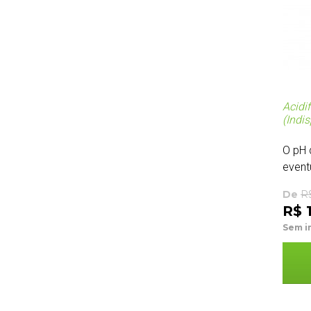
Acidi
(Indis
O pH 
event
De
R
R$ 1
Sem i