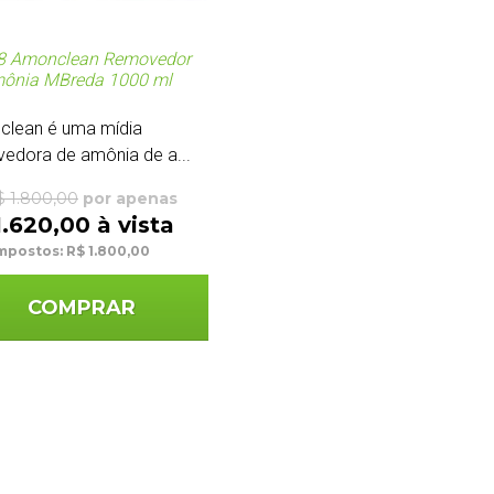
18 Amonclean Removedor
mônia MBreda 1000 ml
lean é uma mídia
edora de amônia de a...
$ 1.800,00
por apenas
1.620,00 à vista
mpostos: R$ 1.800,00
COMPRAR