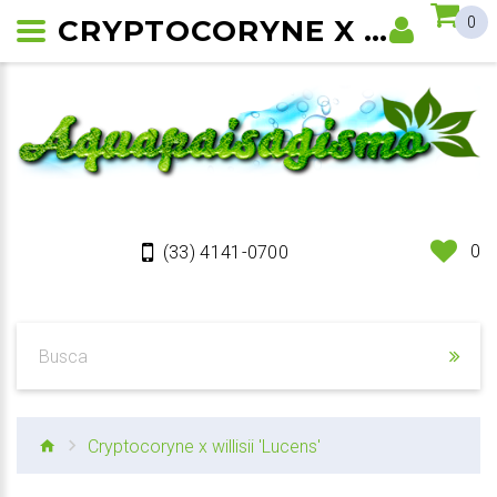
CRYPTOCORYNE X WILLISII 'LUCENS'
0
0
(33) 4141-0700
Cryptocoryne x willisii 'Lucens'