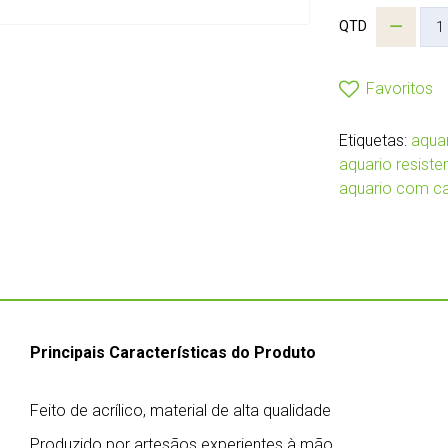
QTD
Favoritos
Etiquetas:
aquar
aquario resiste
aquario com c
Principais Características do Produto
Feito de acrílico, material de alta qualidade
Produzido por artesãos experientes à mão