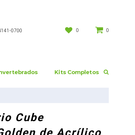
0
0
 4141-0700
Invertebrados
Kits Completos
io Cube
olden de Acrílico