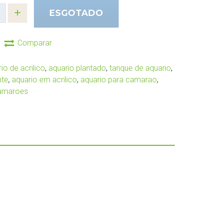
ESGOTADO
Comparar
io de acrilico
,
aquario plantado
,
tanque de aquario
,
nte
,
aquario em acrilico
,
aquario para camarao
,
amaroes