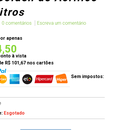
itros
0 comentários
Escreva um comentário
or apenas
4,50
nto à vista
de R$ 101,67 nos cartões
Sem impostos:
e
e:
Esgotado