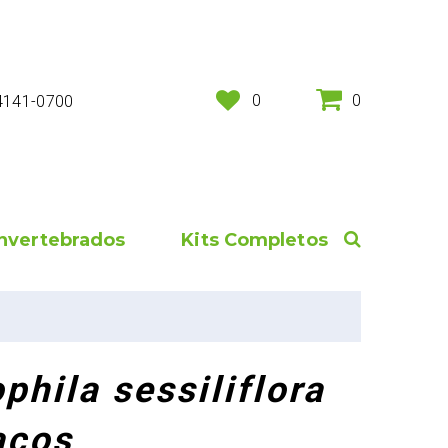
0
0
 4141-0700
Invertebrados
Kits Completos
phila sessiliflora
aços