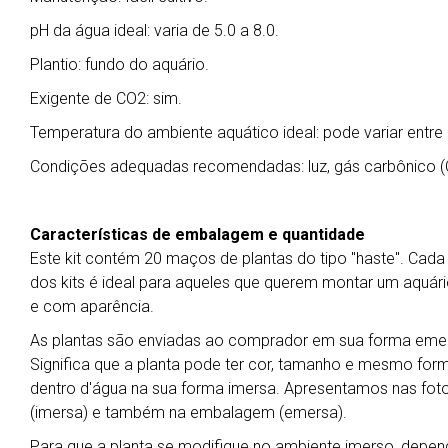
pH da água ideal: varia de 5.0 a 8.0.
Plantio: fundo do aquário.
Exigente de CO2: sim.
Temperatura do ambiente aquático ideal: pode variar entre 
Condições adequadas recomendadas: luz, gás carbônico (CO2
Características de embalagem e quantidade
Este kit contém 20 maços de plantas do tipo "haste". Cad
dos kits é ideal para aqueles que querem montar um aquári
e com aparência.
As plantas são enviadas ao comprador em sua forma emers
Significa que a planta pode ter cor, tamanho e mesmo for
dentro d'água na sua forma imersa. Apresentamos nas foto
(imersa) e também na embalagem (emersa).
Para que a planta se modifique no ambiente imerso, depend