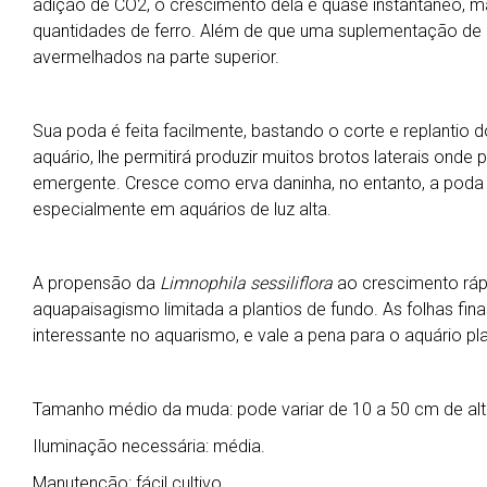
adição de CO2, o crescimento dela é quase instantâneo, m
quantidades de ferro. Além de que uma suplementação de m
avermelhados na parte superior.
Sua poda é feita facilmente, bastando o corte e replantio do
aquário, lhe permitirá produzir muitos brotos laterais ond
emergente. Cresce como erva daninha, no entanto, a poda 
especialmente em aquários de luz alta.
A propensão da
Limnophila sessiliflora
ao crescimento rápid
aquapaisagismo limitada a plantios de fundo. As folhas fin
interessante no aquarismo, e vale a pena para o aquário pl
Tamanho médio da muda: pode variar de 10 a 50 cm de alt
Iluminação necessária: média.
Manutenção: fácil cultivo.