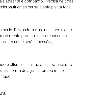
ais atraente e compacto. Precisa de boas
icronutrientes causa a esta planta tons
 caule. Deixando-a atingir a superfície do
e prontamente produzirá um crescimento
tão frequente será necessária,
o e altura infinita, faz o seu potencial no
as, em forma de agulha, torna-a muito
antado.
ura.