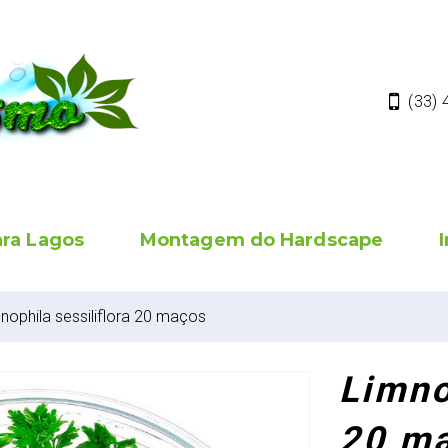
(33)
ara Lagos
Montagem do Hardscape
nophila sessiliflora 20 maços
Limno
20 m