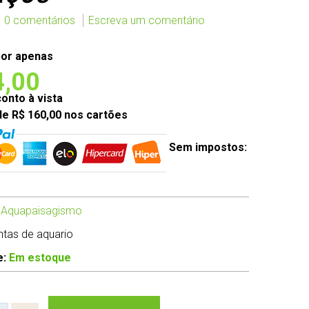
0 comentários
Escreva um comentário
or apenas
4,00
nto à vista
de R$ 160,00 nos cartões
Sem impostos:
 Aquapaisagismo
antas de aquario
e:
Em estoque