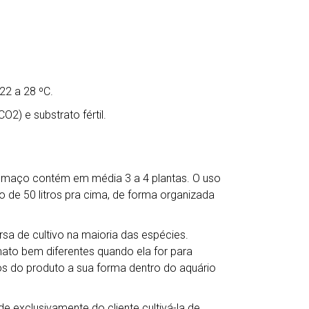
22 a 28 ºC.
) e substrato fértil.
a maço contém em média 3 a 4 plantas. O uso
o de 50 litros pra cima, de forma organizada
a de cultivo na maioria das espécies.
mato bem diferentes quando ela for para
s do produto a sua forma dentro do aquário
e exclusivamente do cliente cultivá-la de