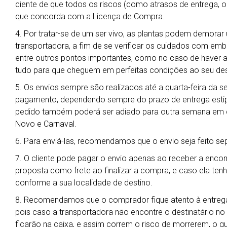
ciente de que todos os riscos (como atrasos de entrega, ob
que concorda com a Licença de Compra.
4. Por tratar-se de um ser vivo, as plantas podem demora
transportadora, a fim de se verificar os cuidados com em
entre outros pontos importantes, como no caso de haver al
tudo para que cheguem em perfeitas condições ao seu des
5. Os envios sempre são realizados até a quarta-feira da 
pagamento, dependendo sempre do prazo de entrega estipu
pedido também poderá ser adiado para outra semana em ca
Novo e Carnaval.
6. Para enviá-las, recomendamos que o envio seja feito s
7. O cliente pode pagar o envio apenas ao receber a enc
proposta como frete ao finalizar a compra, e caso ela ten
conforme a sua localidade de destino.
8. Recomendamos que o comprador fique atento à entrega
pois caso a transportadora não encontre o destinatário no
ficarão na caixa, e assim correm o risco de morrerem, o qu