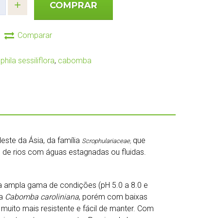
COMPRAR
Comparar
phila sessiliflora
,
cabomba
ste da Ásia, da família
que
Scrophulariaceae,
 de rios com águas estagnadas ou fluidas.
ma ampla gama de condições (pH 5.0 a 8.0 e
da
Cabomba caroliniana
, porém com baixas
 muito mais resistente e fácil de manter. Com