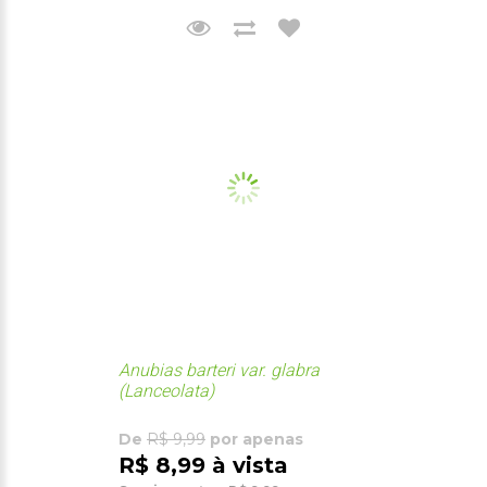
Anubias barteri var. glabra
(Lanceolata)
De
R$ 9,99
por apenas
R$ 8,99 à vista