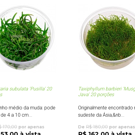
aria subulata 'Pusilla' 20
Taxiphyllum barbieri 'Mus
s
Java' 20 porções
nho médio da muda: pode
Originalmente encontrado 
 de 4 a 10 cm...
sudeste da Ásia,&nb...
$ 170,00
por apenas
De
R$ 180,00
por apenas
153,00 à vista
R$ 162,00 à vista