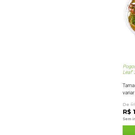
Pogos
Leaf'
Tama
variar
De
R
R$ 
Sem i