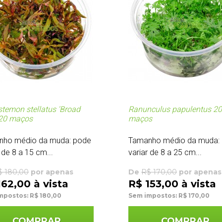
temon stellatus 'Broad
Ranunculus papulentus 20
 20 maços
maços
nho médio da muda: pode
Tamanho médio da muda:
 de 8 a 15 cm...
variar de 8 a 25 cm...
$ 180,00
por apenas
De
R$ 170,00
por apenas
162,00 à vista
R$ 153,00 à vista
mpostos: R$ 180,00
Sem impostos: R$ 170,00
COMPRAR
COMPRAR