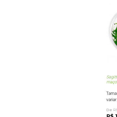
Sagitt
maço
Tama
variar
De
R
R$ 