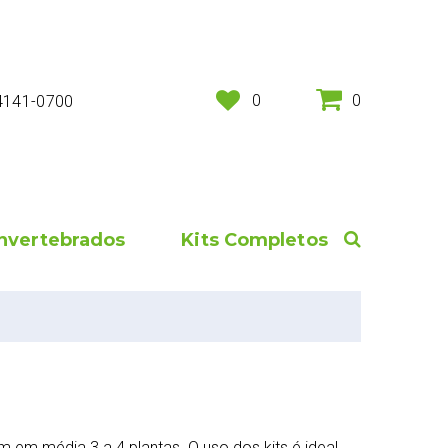
0
0
 4141-0700
Invertebrados
Kits Completos
 em média 3 a 4 plantas. O uso dos kits é ideal