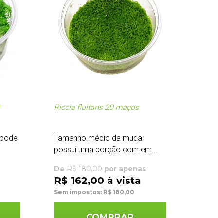
Riccia fluitans 20 maços
 pode
Tamanho médio da muda:
possui uma porção com em...
De
R$ 180,00
por apenas
R$ 162,00 à vista
Sem impostos: R$ 180,00
COMPRAR