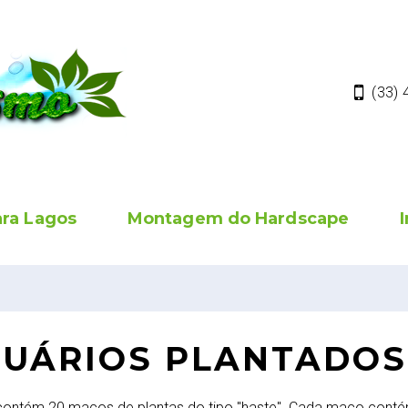
(33)
ara Lagos
Montagem do Hardscape
UÁRIOS PLANTADOS
 contém 20 maços de plantas do tipo "haste". Cada maço contém