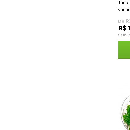
Tama
variar
De
R
R$ 
Sem i