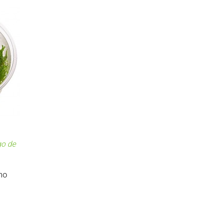
go de
no