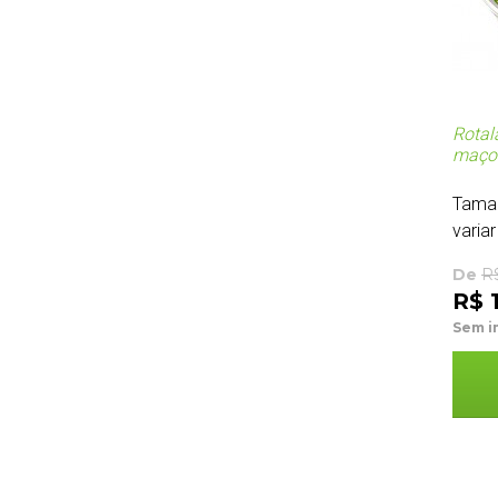
Rotal
maço
Tama
variar
De
R
R$ 
Sem i