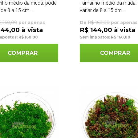
nho médio da muda: pode
Tamanho médio da muda:
 de 8 a 15 cm...
variar de 8 a 15 cm...
$ 160,00
por apenas
De
R$ 160,00
por apenas
144,00 à vista
R$ 144,00 à vista
mpostos: R$ 160,00
Sem impostos: R$ 160,00
COMPRAR
COMPRAR